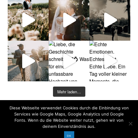
Mehr laden…
Diese Webseite verwendet Cookies durch die Einbindung von
©2026 COPYRIGHT DAVID KOHLRUSS
Services wie Google Maps, Google Analytics und Google
Impressum
|
Datenschutz
Fonts. Wenn du die Website weiter nutzt, gehen wir von
deinem Einverständnis aus.
OK