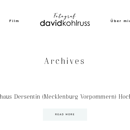
Film
Über mi
Archives
shaus Dersentin (Mecklenburg Vorpommern) Hochz
READ MORE