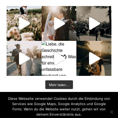
Mehr laden…
Diese Webseite verwendet Cookies durch die Einbindung von
©2026 COPYRIGHT DAVID KOHLRUSS
Services wie Google Maps, Google Analytics und Google
Impressum
|
Datenschutz
Fonts. Wenn du die Website weiter nutzt, gehen wir von
deinem Einverständnis aus.