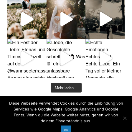
Mehr laden…
Diese Webseite verwendet Cookies durch die Einbindung von
©2026 COPYRIGHT DAVID KOHLRUSS
Services wie Google Maps, Google Analytics und Google
Impressum
|
Datenschutz
Fonts. Wenn du die Website weiter nutzt, gehen wir von
deinem Einverständnis aus.
OK