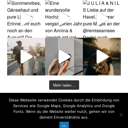
Mehr laden…
Diese Webseite verwendet Cookies durch die Einbindung von
©2026 COPYRIGHT DAVID KOHLRUSS
Services wie Google Maps, Google Analytics und Google
Impressum
|
Datenschutz
Fonts. Wenn du die Website weiter nutzt, gehen wir von
deinem Einverständnis aus.
OK