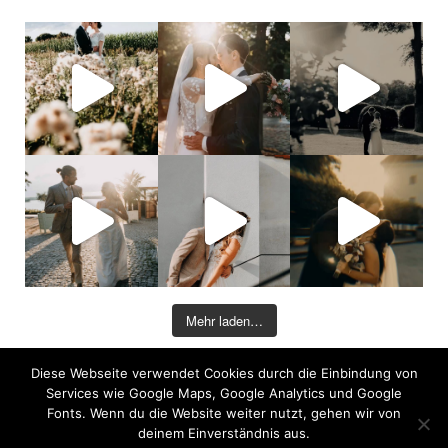
Mehr laden…
Diese Webseite verwendet Cookies durch die Einbindung von
©2026 COPYRIGHT DAVID KOHLRUSS
Services wie Google Maps, Google Analytics und Google
Impressum
|
Datenschutz
Fonts. Wenn du die Website weiter nutzt, gehen wir von
deinem Einverständnis aus.