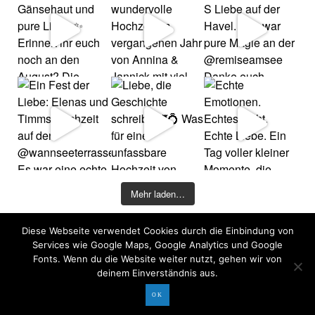
Mehr laden…
Diese Webseite verwendet Cookies durch die Einbindung von
©2026 COPYRIGHT DAVID KOHLRUSS
Services wie Google Maps, Google Analytics und Google
Impressum
|
Datenschutz
Fonts. Wenn du die Website weiter nutzt, gehen wir von
deinem Einverständnis aus.
OK