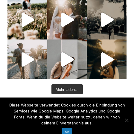
Mehr laden…
Diese Webseite verwendet Cookies durch die Einbindung von
©2026 COPYRIGHT DAVID KOHLRUSS
Services wie Google Maps, Google Analytics und Google
Impressum
|
Datenschutz
Fonts. Wenn du die Website weiter nutzt, gehen wir von
deinem Einverständnis aus.
OK