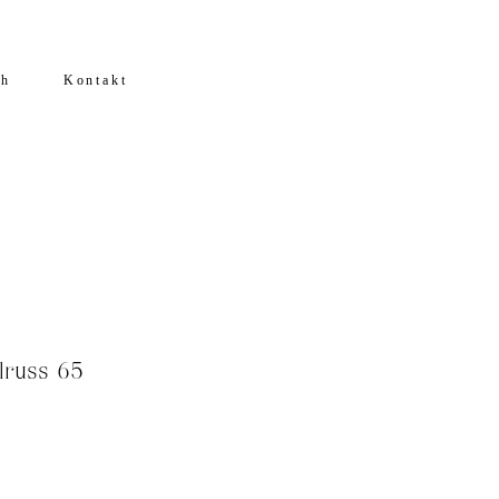
ch
Kontakt
lruss 65