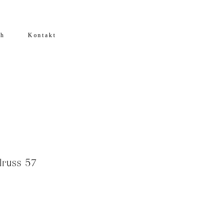
ch
Kontakt
lruss 57