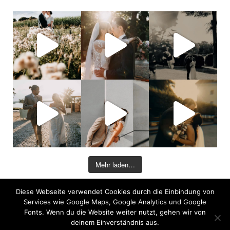
Mehr laden…
Diese Webseite verwendet Cookies durch die Einbindung von
©2026 COPYRIGHT DAVID KOHLRUSS
Services wie Google Maps, Google Analytics und Google
Impressum
|
Datenschutz
Fonts. Wenn du die Website weiter nutzt, gehen wir von
deinem Einverständnis aus.