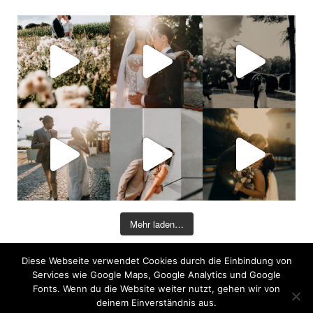
Mehr laden…
Diese Webseite verwendet Cookies durch die Einbindung von
©2026 COPYRIGHT DAVID KOHLRUSS
Services wie Google Maps, Google Analytics und Google
Impressum
|
Datenschutz
Fonts. Wenn du die Website weiter nutzt, gehen wir von
deinem Einverständnis aus.