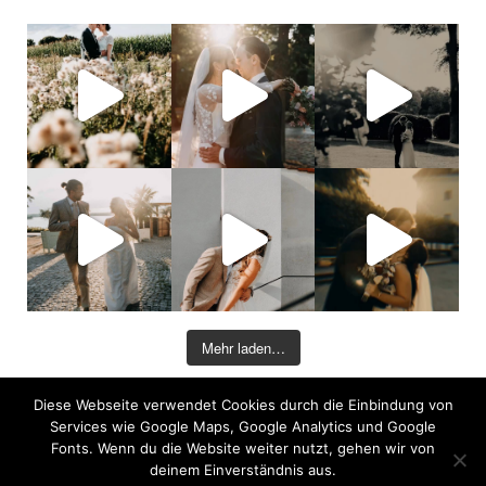
Mehr laden…
Diese Webseite verwendet Cookies durch die Einbindung von
©2026 COPYRIGHT DAVID KOHLRUSS
Services wie Google Maps, Google Analytics und Google
Impressum
|
Datenschutz
Fonts. Wenn du die Website weiter nutzt, gehen wir von
deinem Einverständnis aus.