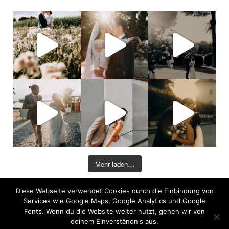
Mehr laden…
Diese Webseite verwendet Cookies durch die Einbindung von
©2026 COPYRIGHT DAVID KOHLRUSS
Services wie Google Maps, Google Analytics und Google
Impressum
|
Datenschutz
Fonts. Wenn du die Website weiter nutzt, gehen wir von
deinem Einverständnis aus.