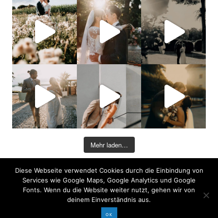
Mehr laden…
Diese Webseite verwendet Cookies durch die Einbindung von
©2026 COPYRIGHT DAVID KOHLRUSS
Services wie Google Maps, Google Analytics und Google
Impressum
|
Datenschutz
Fonts. Wenn du die Website weiter nutzt, gehen wir von
deinem Einverständnis aus.
OK