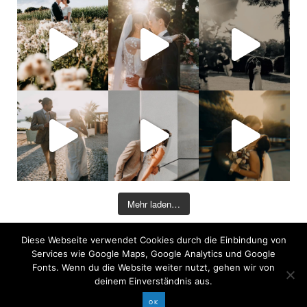
Mehr laden…
Diese Webseite verwendet Cookies durch die Einbindung von
©2026 COPYRIGHT DAVID KOHLRUSS
Services wie Google Maps, Google Analytics und Google
Impressum
|
Datenschutz
Fonts. Wenn du die Website weiter nutzt, gehen wir von
deinem Einverständnis aus.
OK