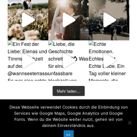
Mehr laden…
Diese Webseite verwendet Cookies durch die Einbindung von
©2026 COPYRIGHT DAVID KOHLRUSS
Services wie Google Maps, Google Analytics und Google
Impressum
|
Datenschutz
Fonts. Wenn du die Website weiter nutzt, gehen wir von
deinem Einverständnis aus.
OK