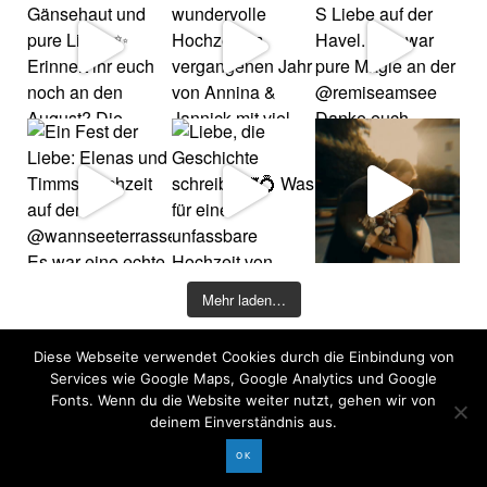
Mehr laden…
Diese Webseite verwendet Cookies durch die Einbindung von
©2026 COPYRIGHT DAVID KOHLRUSS
Services wie Google Maps, Google Analytics und Google
Impressum
|
Datenschutz
Fonts. Wenn du die Website weiter nutzt, gehen wir von
deinem Einverständnis aus.
OK