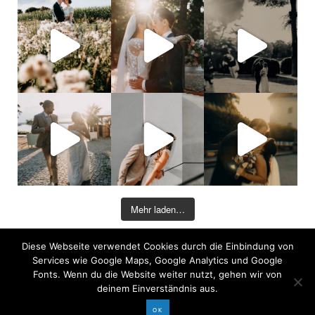
Mehr laden…
Diese Webseite verwendet Cookies durch die Einbindung von
©2026 COPYRIGHT DAVID KOHLRUSS
Services wie Google Maps, Google Analytics und Google
Impressum
|
Datenschutz
Fonts. Wenn du die Website weiter nutzt, gehen wir von
deinem Einverständnis aus.
OK