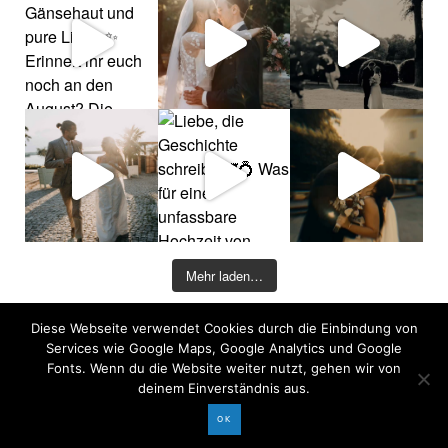
Mehr laden…
Diese Webseite verwendet Cookies durch die Einbindung von
©2026 COPYRIGHT DAVID KOHLRUSS
Services wie Google Maps, Google Analytics und Google
Impressum
|
Datenschutz
Fonts. Wenn du die Website weiter nutzt, gehen wir von
deinem Einverständnis aus.
OK