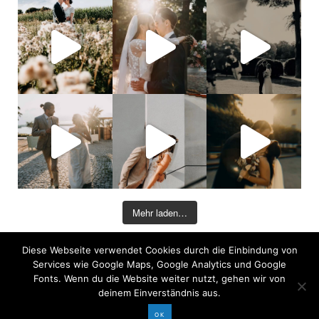
Mehr laden…
Diese Webseite verwendet Cookies durch die Einbindung von
©2026 COPYRIGHT DAVID KOHLRUSS
Services wie Google Maps, Google Analytics und Google
Impressum
|
Datenschutz
Fonts. Wenn du die Website weiter nutzt, gehen wir von
deinem Einverständnis aus.
OK