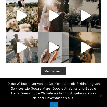
Mehr laden…
Diese Webseite verwendet Cookies durch die Einbindung von
©2026 COPYRIGHT DAVID KOHLRUSS
Services wie Google Maps, Google Analytics und Google
Impressum
|
Datenschutz
Fonts. Wenn du die Website weiter nutzt, gehen wir von
deinem Einverständnis aus.
OK