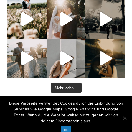
Mehr laden…
Diese Webseite verwendet Cookies durch die Einbindung von
©2026 COPYRIGHT DAVID KOHLRUSS
Services wie Google Maps, Google Analytics und Google
Impressum
|
Datenschutz
Fonts. Wenn du die Website weiter nutzt, gehen wir von
deinem Einverständnis aus.
OK