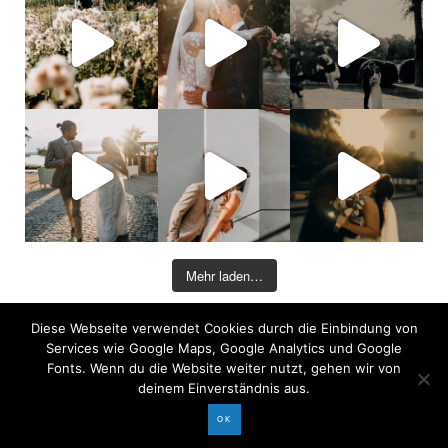
Mehr laden…
Diese Webseite verwendet Cookies durch die Einbindung von
©2026 COPYRIGHT DAVID KOHLRUSS
Services wie Google Maps, Google Analytics und Google
Impressum
|
Datenschutz
Fonts. Wenn du die Website weiter nutzt, gehen wir von
deinem Einverständnis aus.
OK