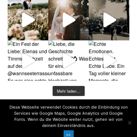
Mehr laden…
Diese Webseite verwendet Cookies durch die Einbindung von
©2026 COPYRIGHT DAVID KOHLRUSS
Services wie Google Maps, Google Analytics und Google
Impressum
|
Datenschutz
Fonts. Wenn du die Website weiter nutzt, gehen wir von
deinem Einverständnis aus.
OK