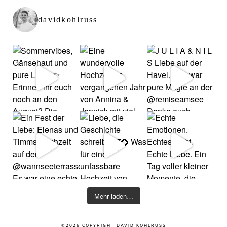
davidkohlruss
Mehr laden…
©2026 COPYRIGHT DAVID KOHLRUSS