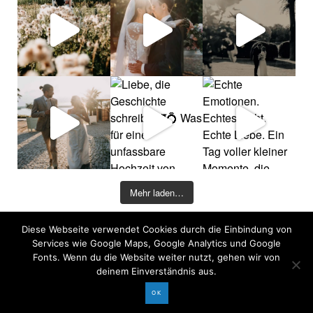
Mehr laden…
Diese Webseite verwendet Cookies durch die Einbindung von
©2026 COPYRIGHT DAVID KOHLRUSS
Services wie Google Maps, Google Analytics und Google
Impressum
|
Datenschutz
Fonts. Wenn du die Website weiter nutzt, gehen wir von
deinem Einverständnis aus.
OK